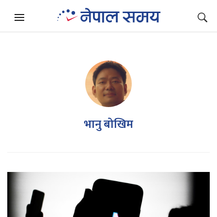
भानु बोखिम