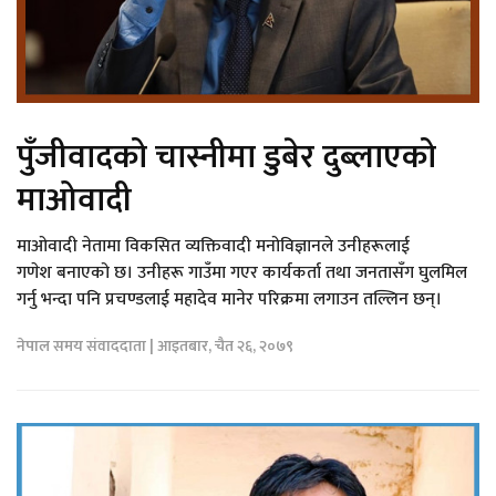
पुँजीवादको चास्नीमा डुबेर दुब्लाएको
माओवादी
माओवादी नेतामा विकसित व्यक्तिवादी मनोविज्ञानले उनीहरूलाई
गणेश बनाएको छ। उनीहरू गाउँमा गएर कार्यकर्ता तथा जनतासँग घुलमिल
गर्नु भन्दा पनि प्रचण्डलाई महादेव मानेर परिक्रमा लगाउन तल्लिन छन्।
नेपाल समय संवाददाता | आइतबार, चैत २६, २०७९