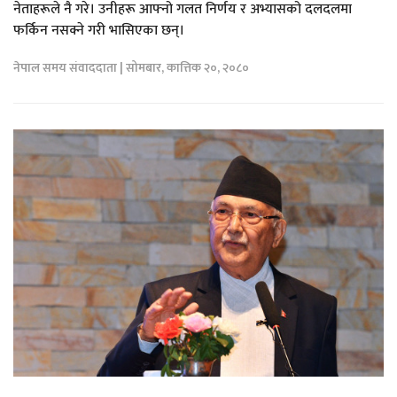
नेताहरूले नै गरे। उनीहरू आफ्नो गलत निर्णय र अभ्यासको दलदलमा
फर्किन नसक्ने गरी भासिएका छन्।
नेपाल समय संवाददाता | सोमबार, कात्तिक २०, २०८०