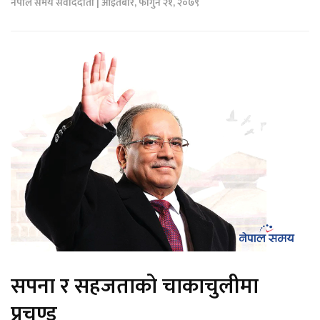
नेपाल समय संवाददाता | आइतबार, फागुन २१, २०७९
सपना र सहजताको चाकाचुलीमा
प्रचण्ड