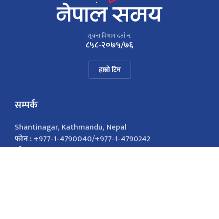
सूचना विभाग दर्ता नं.
८५८-२०७५/७६
हाम्रो टिम
सम्पर्क
Shantinagar, Kathmandu, Nepal
फोन :
+977-1-4790040/+977-1-4790242
इमेल :
nepalsamayanews@gmail.com
विज्ञापनको लागि
9851026421