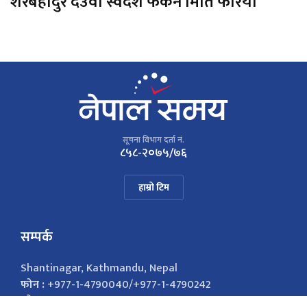
शेरबहादुर देउवा स्वदेश फर्कने मिति फेरियो
सूचना विभाग दर्ता नं.
८५८-२०७५/७६
हाम्रो टिम
सम्पर्क
Shantinagar, Kathmandu, Nepal
फोन :
+977-1-4790040/+977-1-4790242
इमेल :
nepalsamayanews@gmail.com