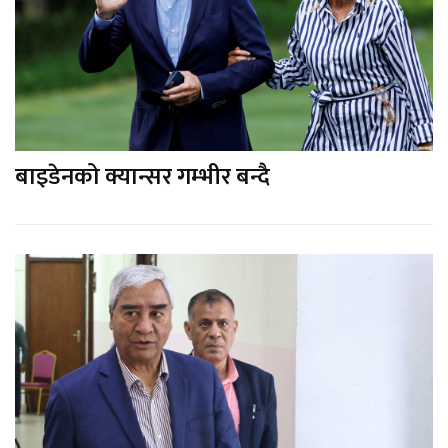
बाइडेनको क्यान्सर गम्भीर बन्दै