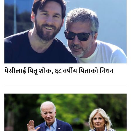
मेसीलाई पितृ शोक, ६८ वर्षीय पिताको निधन