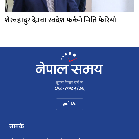
शेरबहादुर देउवा स्वदेश फर्कने मिति फेरियो
सूचना विभाग दर्ता नं.
८५८-२०७५/७६
हाम्रो टिम
सम्पर्क