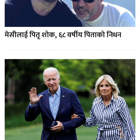
मेसीलाई पितृ शोक, ६८ वर्षीय पिताको निधन