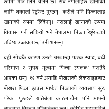
रुपमा मात्रै लिने चलन छ। सबै नेपालीहरु खानाका
लागि थकाली रेष्टुरेन्ट पुग्छन्। कसैले पनि पिज्जालाई
खानाको रुपमा लिँदैनन्। यसलाई खानाको रुपमा
विकास गर्न सकियो भने नेपालमा पिज्जा रेष्टुरेन्टको
भविष्य उज्जवल छ,’ उनी भन्छन्।
यही सोचकै कारण उनले अरुभन्दा फरक स्वाद, बढी
परिमाण र सुपथ मूल्यमा पिज्जा उपलव्ध गराउँदै
आएका छन्। ११ वर्ष अगाडि पोखराको लेकसाइडबाट
पोखरा पिज्जा हाउस मार्फत पिज्जाको व्यवसाय सुरु
गरेका गुरुङले यतिबेला काठमाडौंमा पनि आफ्नो
व्यवसाय विस्तार गरिसकेका छन्। कोभिड महामारीले