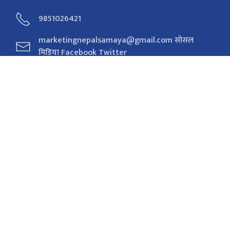
9851026421
marketingnepalsamaya@gmail.com सोसल
मिडिया Facebook Twitter
सोसल मिडिया
Facebook
Twitter
Youtube
Instagram
Tiktok
राजनीति
समाचार
अर्थ
विचार/ब्लग
संवाद
फोटो
खेलकुद
शिक्षा/स्वास्थ्य
प्रविधि
प्रदेश