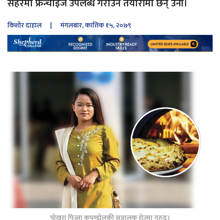
सहरमा फ्रेन्चाइज उपलब्ध गराउने तयारीमा छन् उनी।
किशोर दाहाल
| मंगलबार, कात्तिक १५, २०७९
पोखरा पिज्जा कुपण्डोलकी सञ्चालक रोज्मा गुरुङ।