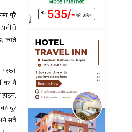
मा पुरै
ात्तीले
 छ, कति
ी पस्छ।
ँ घर नै
्ष होइन,
बहादुर
भने सबै