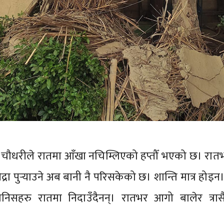
 चौधरीले रातमा आँखा नचिम्लिएको हप्तौँ भएको छ। रात
द्रा पुर्‍याउने अब बानी नै परिसकेको छ। शान्ति मात्र होइन
ानिसहरु रातमा निदाउँदैनन्। रातभर आगो बालेर त्रासै