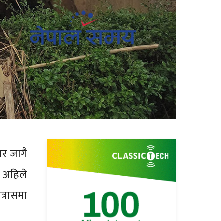
भर जागै
। अहिले
त्रासमा