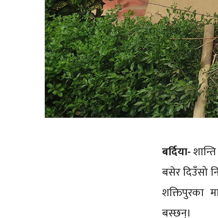
बर्दिया-
शान्ति
बसेर दिउँसो नि
शक्तिपुरका म
बस्छन्।