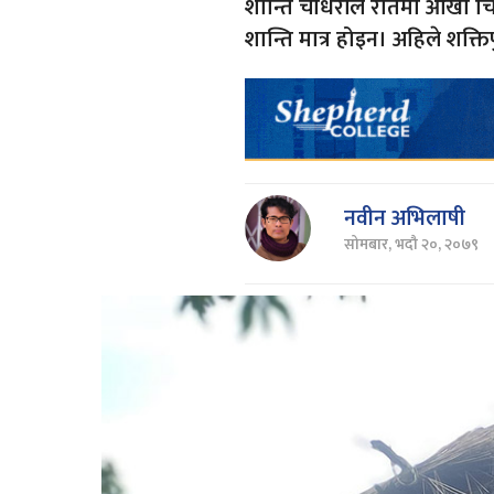
शान्ति चौधरीले रातमा आँखा चिम
शान्ति मात्र होइन। अहिले शक्त
नवीन अभिलाषी
सोमबार, भदौ २०, २०७९