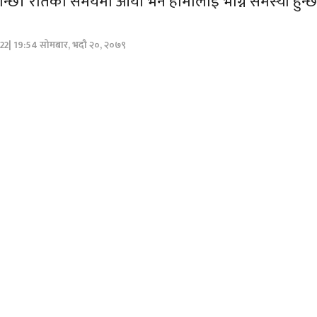
न्छ। रातको समयमा आयो भने हामीलाई भाग्नै समस्या हुन्
022| 19:54 सोमबार, भदौ २०, २०७९