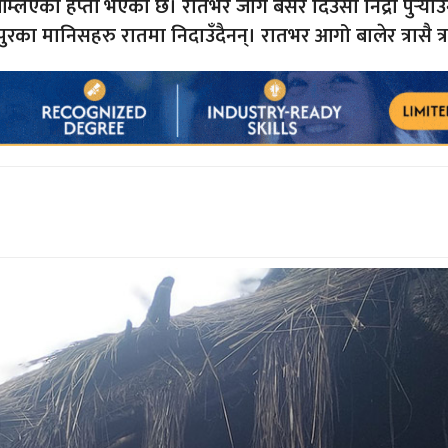
्लिएको हप्तौँ भएको छ। रातभर जागै बसेर दिउँसो निद्रा पुर्‍य
िपुरका मानिसहरु रातमा निदाउँदैनन्। रातभर आगो बालेर त्रासै त्