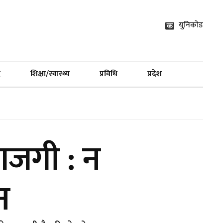
युनिकोड
द
शिक्षा/स्वास्थ्य
प्रविधि
प्रदेश
जगजगी : न
न