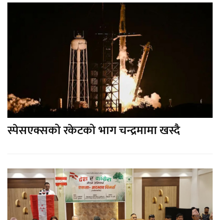
स्पेसएक्सको रकेटको भाग चन्द्रमामा खस्दै