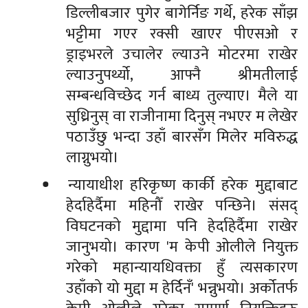
डिल्लीबजार पुगेर बागेर्निङ गर्थे, हरेक साँझ
भट्टीमा गएर रक्सी खाएर पीएसओ र
ड्राइभरले उचालेर ल्याउने मोटरमा राखेर
ल्याउनुपर्थ्यो, आफ्नै श्रीमतीलाई
सम्बन्धविच्छेद गर्न बाध्य तुल्याए। मैले या
सुध्रिनुस् वा राजीनामा दिनुस् नभएर म लेखेर
पठाउँछु भन्दा उहाँ बारसँग मिलेर मविरुद्ध
लाग्नुभयो।
न्यायाधीश हरिकृष्ण कार्की हरेक मुद्दाबाट
हेर्दाहेर्दैमा महिनौँ राखेर पन्छिने। संसद्
विघटनको मुद्दामा पनि हेर्दाहेर्दैमा राखेर
जानुभयो। कारण 'म केपी ओलीले नियुक्त
गरेको महान्यायधिवक्ता हुँ त्यसकारण
उहाँको यो मुद्दा म हेर्दिनँ' भन्नुभयो। अर्कोतर्फ