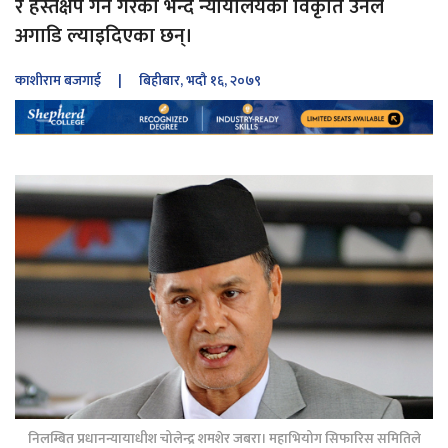
र हस्तक्षेप गर्ने गरेको भन्दै न्यायालयका विकृति उनले
अगाडि ल्याइदिएका छन्।
काशीराम बजगाई
| बिहीबार, भदौ १६, २०७९
निलम्बित प्रधानन्यायाधीश चोलेन्द्र शमशेर जबरा। महाभियोग सिफारिस समितिले