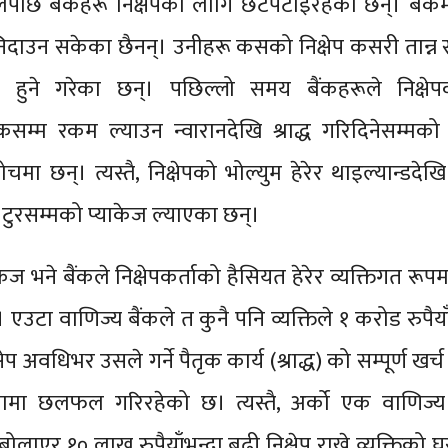
ेपछि बैंकहरू निक्षेपका लागि छटपटाइरहेका छन्। बैंक
ी निदाउन सकेका छैनन्। उनीहरू कसको निक्षेप कसरी तान्न
तित हुने गरेका छन्। पछिल्लो समय बैंकहरूले निक्षेप
ंकसम्म रकम ल्याउन न्वारानदेखि श्राद्ध गरिदिनेसम्मक
ोचमा छन्। त्यस्तै, निक्षेपको भोल्युम हेरेर थाइल्यान्डदेखि
प टुरसम्मको प्याकेज ल्याएका छन्।
केज भने बैंकले निक्षेपकर्ताको हैसियत हेरेर व्यक्तिगत रू
्। एउटा वाणिज्य बैंकले त कुनै पनि व्यक्तिले १ करोड रुपैयाँ
क्षेप अवधिभर उसले गर्ने पैतृक कार्य (श्राद्ध) को सम्पूर्ण खर्
ामा छलफल गरिरहेको छ। त्यस्तै, अर्को एक वाणिज्य 
लाएर १० लाख रुपैयाँभन्दा बढी निक्षेप राख्ने व्यक्तिको घरम