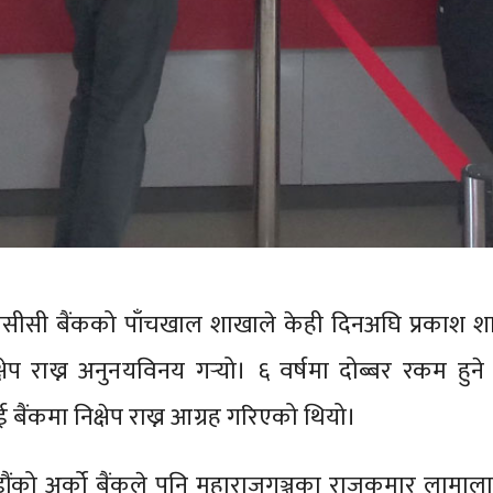
ीसी बैंकको पाँचखाल शाखाले केही दिनअघि प्रकाश श
षेप राख्न अनुनयविनय गर्‍यो। ६ वर्षमा दोब्बर रकम हु
 बैंकमा निक्षेप राख्न आग्रह गरिएको थियो।
ाडौंको अर्को बैंकले पनि महाराजगञ्जका राजकुमार लामा