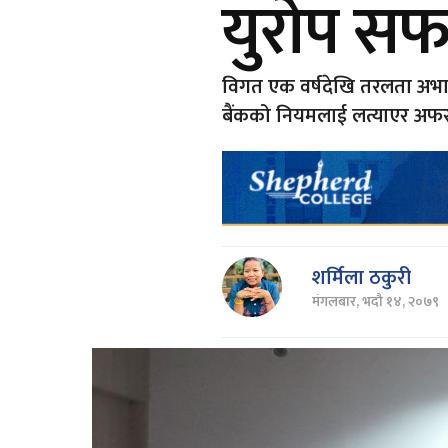
युरोप स
विगत एक वर्षदेखि तरलता अभावले
बैंकको नियमलाई लत्याएर अफ
शर्मिला ठकुरी
मंगलबार, भदौ १४, २०७९