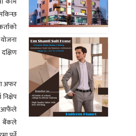
मा काम
 सकिन्छ
कर्ताको
ो योजना
 दक्षिण
पमा अफर
 निक्षेप
च आफैंले
बैंकले
ा पर्ने