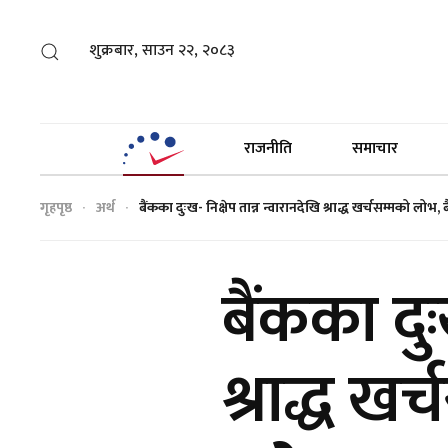
शुक्रबार, साउन २२, २०८३
राजनीति
समाचार
गृहपृष्ठ
अर्थ
बैंकका दुःख- निक्षेप तान्न न्वारानदेखि श्राद्ध खर्चसम्मको 
बैंकका दुः
श्राद्ध ख