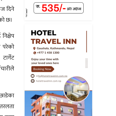
केज दिने
ाएको छ।
निक्षेप
ब परेको
ार्गेट
चारीले
 छाडेका
मा तरलता