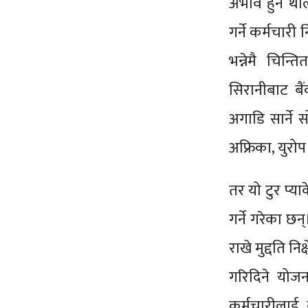
अभाव हुन थाल
गर्ने कर्मचार
भन्नेमै चिन्
सिरानीबाट बै
अगाडि सार्ने स
अफ्रिका, युरो
तर यो टुर प्या
गर्ने गरेका छन
राखे मुद्दति नि
गरिदिने योजन
कर्मचारीलाई बो