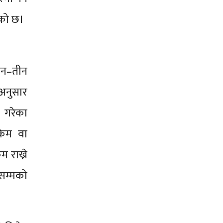
लेको छ।
तीन–तीन
अनुसार
न गरेका
ाकिम वा
म राख्ने
ेसम्मको