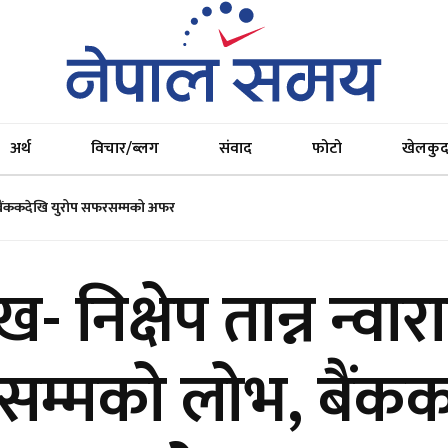
अर्थ
विचार/ब्लग
संवाद
फोटो
खेलकु
लोभ, बैंककदेखि युरोप सफरसम्मको अफर
ख- निक्षेप तान्न न्वा
र्चसम्मको लोभ, बैंक