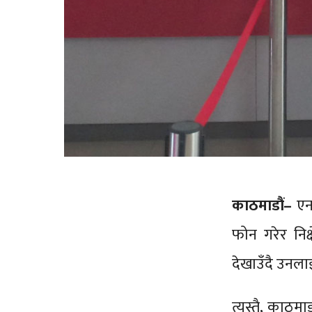
काठमाडौं–
एनस
फोन गरेर निक्
देखाउँदै उनलाई
त्यस्तै, काठम