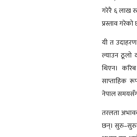
गरेरै ६ लाख रु
प्रस्ताव गरेको
यी त उदाहरण म
ल्याउन ठूलो 
थिएन। करिब 
साप्ताहिक रू
नेपाल समयसँ
तरलता अभावका
छन्। सुरु–सुरु