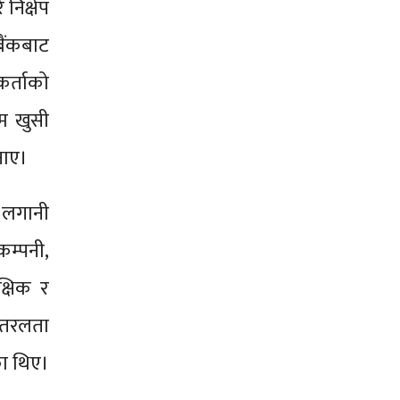
 निक्षेप
बैंकबाट
कर्ताको
िम खुसी
ुनाए।
क लगानी
म्पनी,
्षिक र
 तरलता
का थिए।