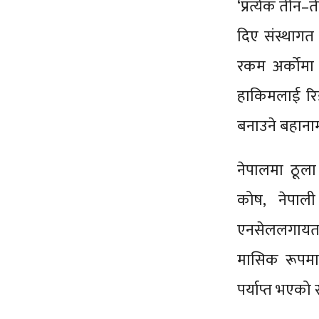
‘प्रत्येक तीन–त
दिए संस्थागत न
रकम अर्कोमा 
हाकिमलाई रिझ
बनाउने बहानाम
नेपालमा ठूला
कोष, नेपाली 
एनसेललगायत प
मासिक रूपमा 
पर्याप्त भएको 