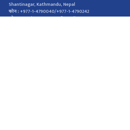
Shantinagar, Kathmandu, Nepal
फोन :
+977-1-4790040/+977-1-4790242
इमेल :
nepalsamayanews@gmail.com
विज्ञापनको लागि
9851026421
marketingnepalsamaya@gmail.com सोसल
मिडिया Facebook Twitter
सोसल मिडिया
Facebook
Twitter
Youtube
Instagram