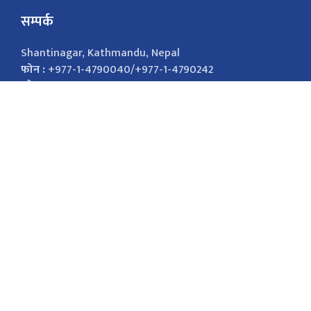
सम्पर्क
Shantinagar, Kathmandu, Nepal
फोन :
+977-1-4790040/+977-1-4790242
इमेल :
nepalsamayanews@gmail.com
विज्ञापनको लागि
9851026421
marketingnepalsamaya@gmail.com सोसल
मिडिया Facebook Twitter
सोसल मिडिया
Facebook
Twitter