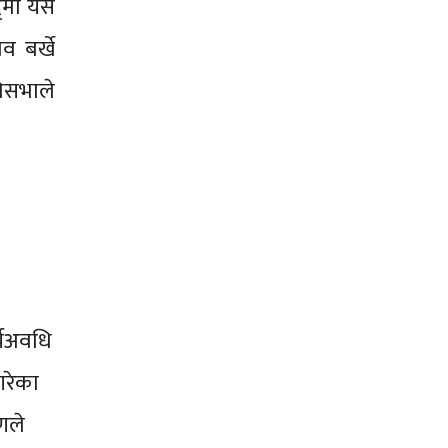
‌मा यसै
व बर्खे
िसभाले
र्यअवधि
गरेका
णले