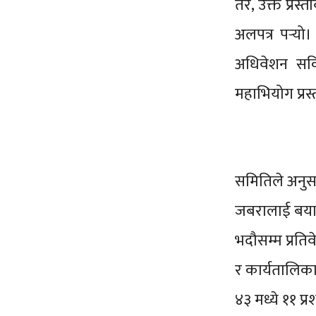
तर, उक्त प्रस्
अलपत्र पर्‍यो
अधिवेशन सकि
महाभियोग प्र
समितिले अनुस
जबरालाई बयान
भदौसम्म प्रतिव
र कार्यतालिक
४३ मध्ये ११ प