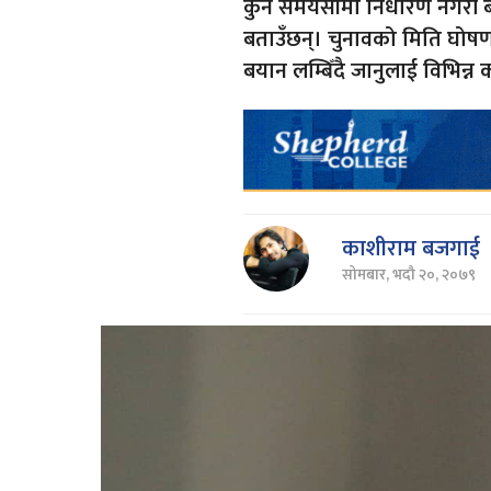
कुनै समयसीमा निर्धारण नगरी ब
बताउँछन्। चुनावको मिति घो
बयान लम्बिँदै जानुलाई विभिन्न
काशीराम बजगाई
सोमबार, भदौ २०, २०७९