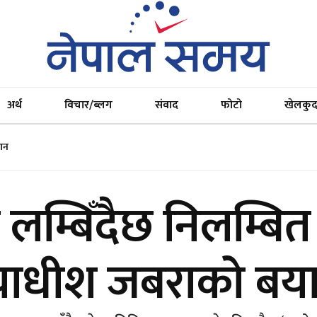
अर्थ
विचार/ब्लग
संवाद
फोटो
खेलकु
यान
म्बिँदैछ निलम्बित
यायाधीश जबराको बय