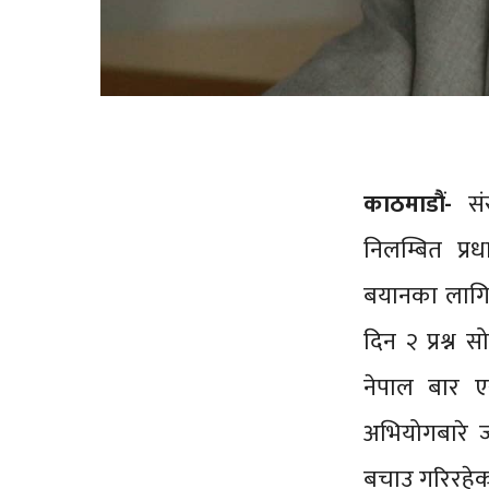
काठमाडौं-
संस
निलम्बित प्र
बयानका लागि 
दिन २ प्रश्न
नेपाल बार ए
अभियोगबारे ज
बचाउ गरिरहेक