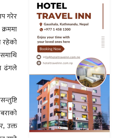
ाप गरेर
 क्रममा
ा रहेको
यसमाथि
य ढंगले
्तुष्टि
जबराको
, उक्त