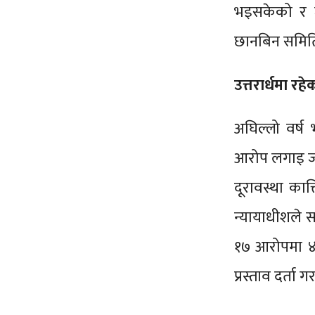
भइसकेको र ज
छानबिन समितिम
उत्तरार्धमा र
अघिल्लो वर्ष
आरोप लगाइ जब
दूरावस्था कात
न्यायाधीशले स
१७ आरोपमा ४ 
प्रस्ताव दर्ता 