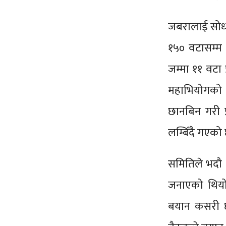
जबरालाई सोध्‍
१५० वटासम्म 
जम्मा ११ वटा
महाभियोगको 
छानबिन गरी प
लम्बिँदै गएको
समितिले भदौ १
जनाएको थिय
बयान कसरी छ