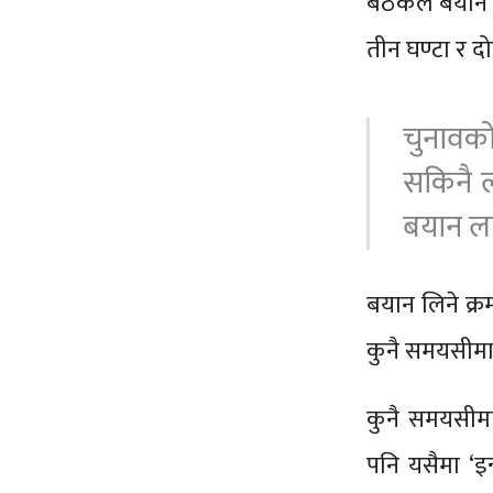
बैठकले बयान छ
तीन घण्टा र द
चुनावक
सकिनै 
बयान लम्
बयान लिने क्
कुनै समयसीमा 
कुनै समयसीमा
पनि यसैमा ‘इ