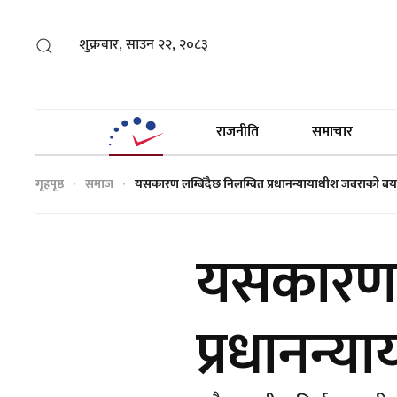
शुक्रबार, साउन २२, २०८३
राजनीति
समाचार
गृहपृष्ठ
समाज
यसकारण लम्बिँदैछ निलम्बित प्रधानन्यायाधीश जबराको ब
यसकारण ल
प्रधानन्