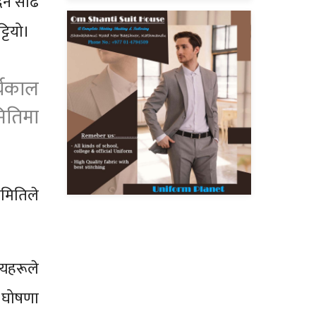
िन साढे
टियो।
्यकाल
ितिमा
।
समितिले
्यहरूले
 घोषणा