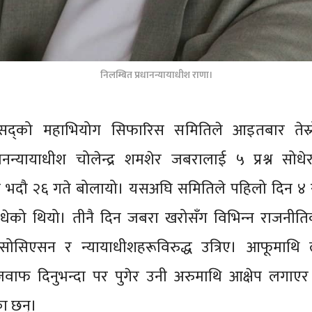
निलम्बित प्रधानन्यायाधीश राणा।
द्को महाभियोग सिफारिस समितिले आइतबार तेस्
धानन्यायाधीश चोलेन्द्र शमशेर जबरालाई ५ प्रश्न सोधे
भदौ २६ गते बोलायो। यसअघि समितिले पहिलो दिन ४ र 
 सोधेको थियो। तीनै दिन जबरा खरोसँग विभिन्‍न राजनी
सोसिएसन र न्यायाधीशहरूविरुद्ध उत्रिए। आफूमाथि 
वाफ दिनुभन्दा पर पुगेर उनी अरुमाथि आक्षेप लगाएर
ा छन्।