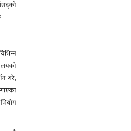
ंसद्को
छ।
भिन्‍न
यालयको
शन गरे,
 लगाएका
हाभियोग