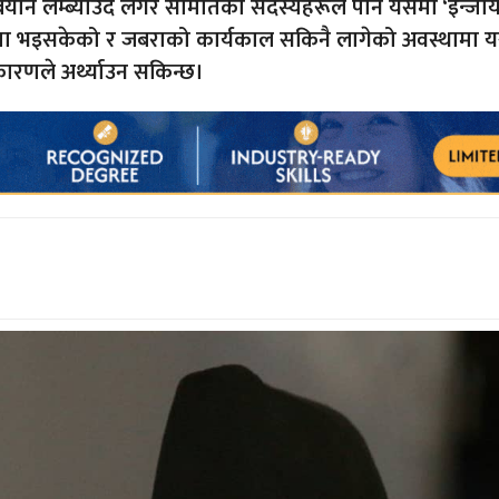
यान लम्ब्याउँदै लगेर समितिका सदस्यहरूले पनि यसैमा ‘इन्ज
षणा भइसकेको र जबराको कार्यकाल सकिनै लागेको अवस्थामा 
 कारणले अर्थ्याउन सकिन्छ।