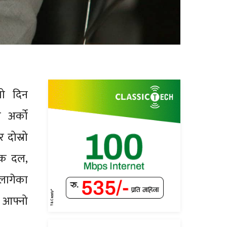
रो दिन
र अर्को
दोस्रो
तिक दल,
लागेका
 आफ्नो