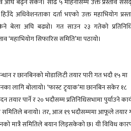
ताव अघि बढ्न सकेन। साढे ५ महिनासम्म उक्त प्रस्ताव संसद्
। हिउँदे अधिवेशनताका दर्ता भएको उक्त महाभियोग प्रस्ता
ने बेला अघि बढ्यो। गत साउन २३ गतेको प्रतिनिध
स्ताव ‘महाभियोग सिफारिस समिति’मा पठायो।
न्धान र छानबिनको मोडालिटी तयार पारी गत भदौ १५ मा
का लागि बोलायो। ‘फास्ट ट्र्याक’मा छानबिन सकेर १८
ेदन तयार पार्ने र २० भदौसम्म प्रतिनिधिसभामा पुर्याउने का
ा समितिले बनायो। तर, आज १९ भदौसम्ममा आफूले तयार 
्रश्‍नको मात्रै समितिले बयान लिइसकेको छ। यी विविध कार