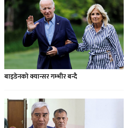
बाइडेनको क्यान्सर गम्भीर बन्दै