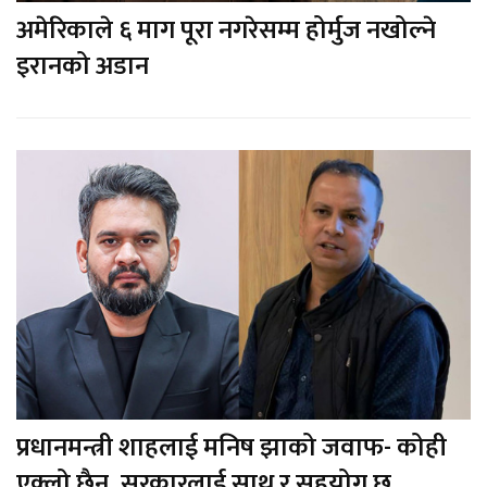
अमेरिकाले ६ माग पूरा नगरेसम्म होर्मुज नखोल्ने
इरानको अडान
प्रधानमन्त्री शाहलाई मनिष झाको जवाफ- कोही
एक्लो छैन, सरकारलाई साथ र सहयोग छ