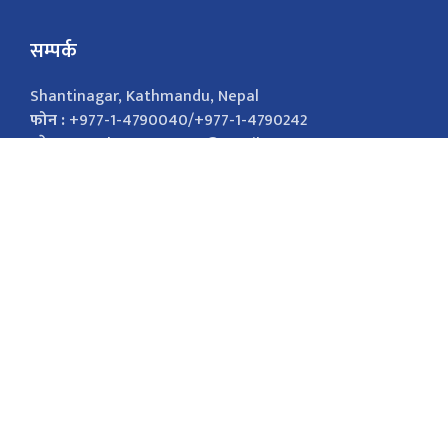
सम्पर्क
Shantinagar, Kathmandu, Nepal
फोन :
+977-1-4790040/+977-1-4790242
इमेल :
nepalsamayanews@gmail.com
विज्ञापनको लागि
9851026421
marketingnepalsamaya@gmail.com सोसल
मिडिया Facebook Twitter
सोसल मिडिया
Facebook
Twitter