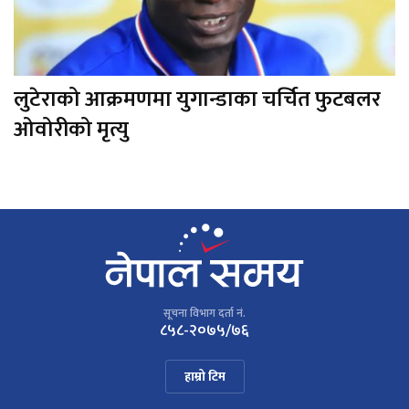
लुटेराको आक्रमणमा युगान्डाका चर्चित फुटबलर
ओवोरीको मृत्यु
सूचना विभाग दर्ता नं.
८५८-२०७५/७६
हाम्रो टिम