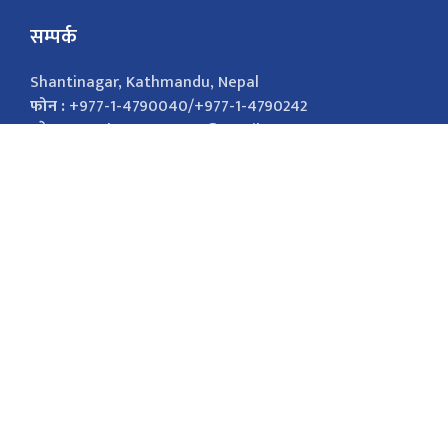
सम्पर्क
Shantinagar, Kathmandu, Nepal
फोन :
+977-1-4790040/+977-1-4790242
इमेल :
nepalsamayanews@gmail.com
विज्ञापनको लागि
9851026421
marketingnepalsamaya@gmail.com सोसल
मिडिया Facebook Twitter
सोसल मिडिया
Facebook
Twitter