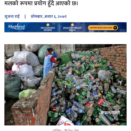
मलको रूपमा प्रयोग हुँदै आएको छ।
सृजना राई
| सोमबार, असार ६, २०७९