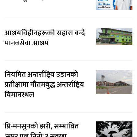
आश्रयविहीनहरूको सहारा बन्दै
मानवसेवा आश्रम
नियमित अन्तर्राष्ट्रिय उडानको
प्रतीक्षामा गौतमबुद्ध अन्तर्राष्ट्रिय
विमानस्थल
प्रि-मनसुनको झरी, सम्भावित
'सुपर एल निनो' र सुक्खा