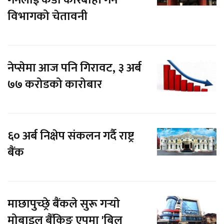
गर्नेलाई कडा कारबाही गर्ने
विभागको चेतावनी
नेप्सेमा आज पनि गिरावट, ३ अर्ब
७७ करोडको कारोबार
६० अर्ब निक्षेप संकलन गर्दै राष्ट्र
बैंक
माछापुच्छ्रे बैंकले सुरू गर्‍याे
मोबाइल बैँकिङ एपमा 'बिल