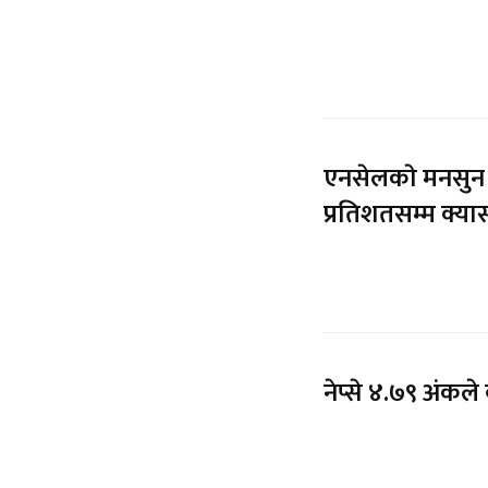
एनसेलकाे मनसुन 
प्रतिशतसम्म क्या
नेप्से ४.७९ अंकल