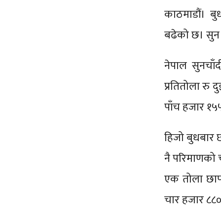
काठमाडौं। ब
बढेको छ। सुन 
नेपाल सुनचा
प्रतितोला रु 
पाँच हजार १
हिजो बुधबार छ
नै परिमाणको च
एक तोला छापा
चार हजार ८८