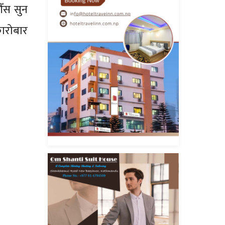
औँस सुन
ारोबार