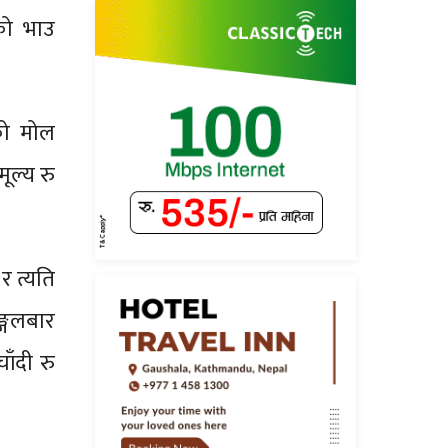
को भाउ
को मोल
ूल्य रु
र त्यति
ङ्गलबार
ँदी रु