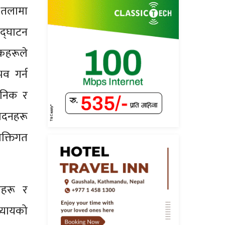
ो तलामा
द्घाटन
हकहरूले
भव गर्न
ुनिक र
ादनहरू
यक्तिगत
रहरू र
्यायको