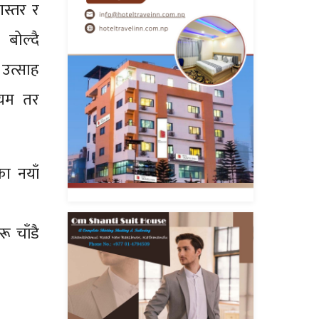
णस्तर र
 बोल्दै
 उत्साह
मियम तर
का नयाँ
ू चाँडै