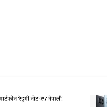
ार्टफोन 'रेड्मी नोट-१५' नेपाली