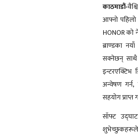
काठमाडौं-
वैश्
आफ्नो पहिलो 
HONOR को नेप
ब्राण्डका नयाँ
सक्नेछन् सा
इन्टरएक्टिभ
अन्वेषण गर्न,
सहयोग प्राप्त ग
सॉफ्ट उद्घा
शुभेच्छुकहर