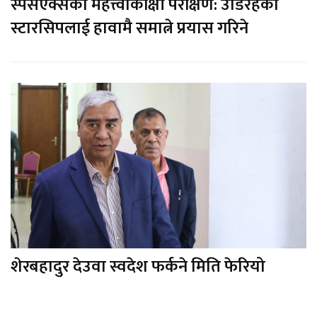
स्पेसएक्सको महत्त्वाकांक्षी परीक्षण: उडिरहेको
स्टारसिपलाई हावामै समात्ने प्रयास गरिने
शेरबहादुर देउवा स्वदेश फर्कने मिति फेरियो