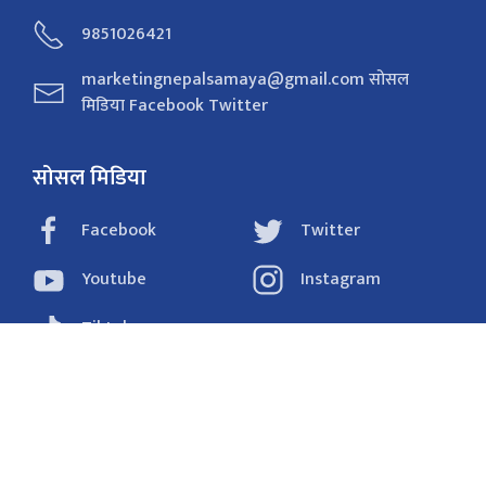
9851026421
marketingnepalsamaya@gmail.com सोसल
मिडिया Facebook Twitter
सोसल मिडिया
Facebook
Twitter
Youtube
Instagram
Tiktok
राजनीति
समाचार
अर्थ
विचार/ब्लग
संवाद
फोटो
खेलकुद
शिक्षा/स्वास्थ्य
प्रविधि
प्रदेश