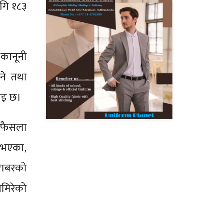
ागि १८३
कानूनी
उने तथा
ाइ छ।
 फैसला
नभएका,
राबरको
मिरेको