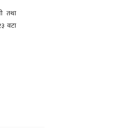
यी तथा
१३ वटा