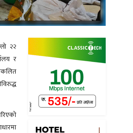
ल्लो २२
यालय र
संकलित
िरुद्ध
गरिएको
आधारमा