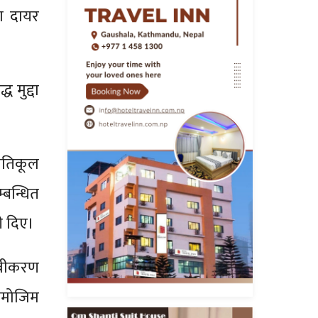
दा दायर
 मुद्दा
्रतिकूल
म्बन्धित
ी दिए।
 नवीकरण
बमोजिम