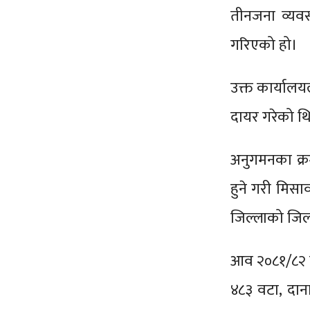
तीनजना व्यवसा
गरिएको हो।
उक्त कार्यालयल
दायर गरेको थ
अनुगमनका क्रम
हुने गरी मिसावट
जिल्लाको जिल्
आव २०८१/८२ मा
४८३ वटा, दान