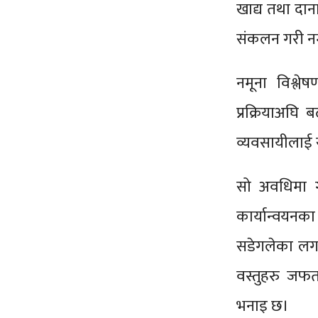
खाद्य तथा दान
संकलन गरी नमू
नमूना विश्ल
प्रक्रियाअघि 
व्यवसायीलाई स
सो अवधिमा ग
कार्यान्वयन
सडेगलेका लगा
वस्तुहरु जफत
भनाइ छ।