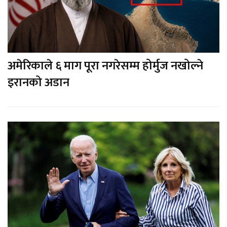
अमेरिकाले ६ माग पूरा नगरेसम्म होर्मुज नखोल्ने
इरानको अडान