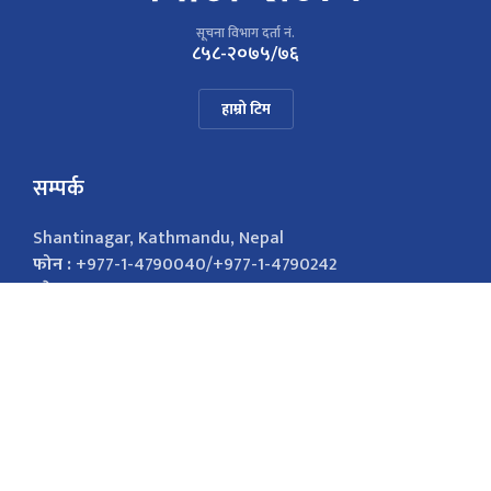
सूचना विभाग दर्ता नं.
८५८-२०७५/७६
हाम्रो टिम
सम्पर्क
Shantinagar, Kathmandu, Nepal
फोन :
+977-1-4790040/+977-1-4790242
इमेल :
nepalsamayanews@gmail.com
विज्ञापनको लागि
9851026421
marketingnepalsamaya@gmail.com सोसल
मिडिया Facebook Twitter