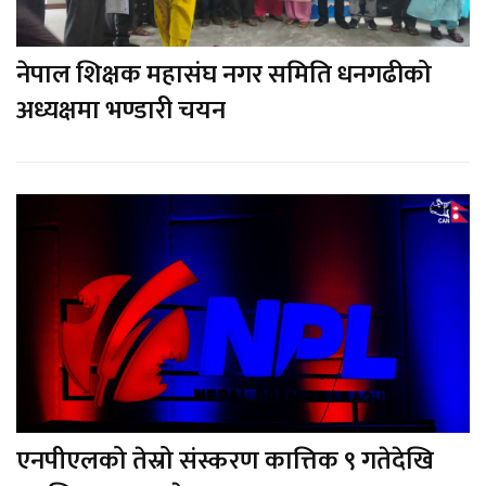
नेपाल शिक्षक महासंघ नगर समिति धनगढीको
अध्यक्षमा भण्डारी चयन
एनपीएलको तेस्रो संस्करण कात्तिक ९ गतेदेखि