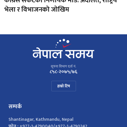
कांग्रेस संकटको निर्णायक मोड: अदालत, राष्ट्रिय
भेला र विभाजनको जोखिम
सूचना विभाग दर्ता नं.
८५८-२०७५/७६
हाम्रो टिम
सम्पर्क
Shantinagar, Kathmandu, Nepal
फोन :
+977-1-4790040/+977-1-4790242