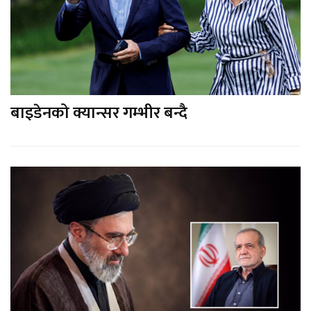
बाइडेनको क्यान्सर गम्भीर बन्दै