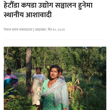
हेटौँडा कपडा उद्योग सञ्चालन हुनेमा
स्थानीय आशावादी
नेपाल समय संवाददाता | आइतबार, चैत १०, २०८१