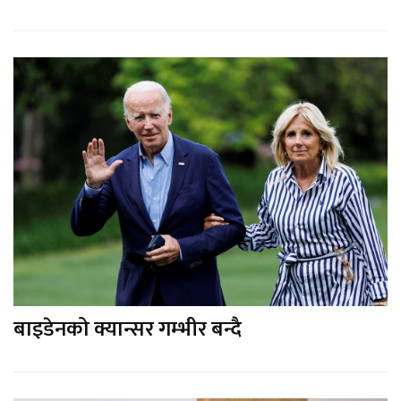
बाइडेनको क्यान्सर गम्भीर बन्दै