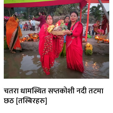
चतरा धामस्थित सप्तकोशी नदी तटमा
छठ [तस्बिरहरु]