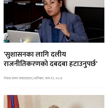
'सुशासनका लागि दलीय
राजनीतिकरणको दबदबा हटाउनुपर्छ'
नेपाल समय संवाददाता | शनिबार, माघ १९, २०८१