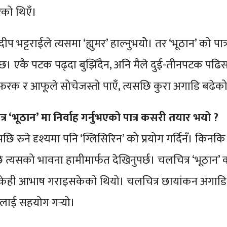
ेको थिएँ।
रदीप भट्टराईले त्यसमा ‘ह्युमर’ हाल्नुभयोे। तर ‘भूठान’ को पात्
छ। एकै पटक पढ्दा बुझिँदैन, अनि मैले दुई-तीनपटक पढ
ही फरक र आफूले सोचेजस्तो पाएँ, त्यसछि कुरा अगाडि बढेको
्र ‘भूठान’ मा निर्वाह गर्नुभएको पात्र कसरी तयार भयो ?
ि रुने दृश्यमा पनि ‘ग्लिसिरिन’ को प्रयोग गर्दिनँ। किनक
ि त्यसको भावना हामीमार्फत देखिनुपर्छ। चलचित्र ‘भूठान’ 
केही आभाष गराइसकेको थियो। चलचित्र छायांकन अगाड
लाई सहयोग गर्‍यो।