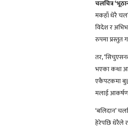
चलचित्र ‘भूठा
मकहाँ धेरै चल
विदेश र अभिभ
रुपमा प्रस्तुत 
तर, ‘सिचुएसनल
भएका कथा आइर
एकैपटकमा बुझ
मलाई आकर्षण 
‘बलिदान’ चलचि
हेरेपछि धेरैले 