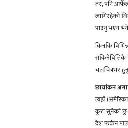
तर, पनि आफैँल
लागिरहेको थिय
पाउनु भएन भने 
किनकि विभिन्न 
सकिनेबित्तिकै
चलचित्रभर हुनु
छायांकन अगाडि
त्यहाँ (अमेरि
कुरा सुनेको छु
देश फर्कन पाउन