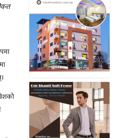
वन्त
ुपमा
पमा
्।
रवेशको
ा