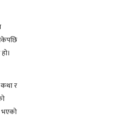
र
िसकेपछि
 हो।
ि कथा र
को
ि भएको