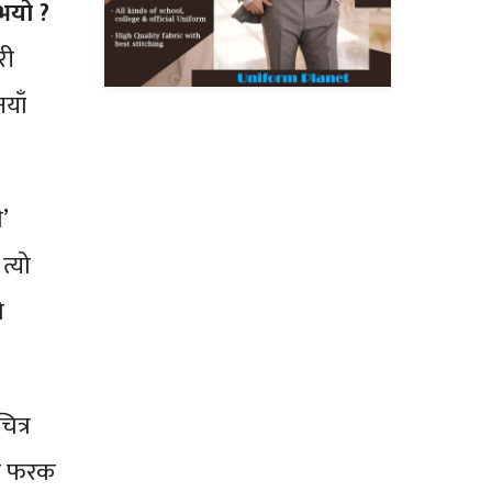
ुभयो ?
री
याँ
’
त्यो
े
ित्र
ेही फरक