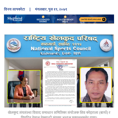
विनय सापकोटा
| मंगलबार, पुस १९, २०७९
खेलकुद संघसंस्था विवाद समाधान समितिका संयोजक शिव कोइराला (बायाँ) र
विघटित नेपाल तेक्वान्दो संघका अध्यक्ष प्रकाशशमशेर राणा।