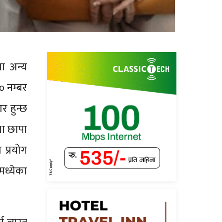
ा अन्य
० नम्बर
र हुन्छ
था छापा
 प्रयोग
मध्येका