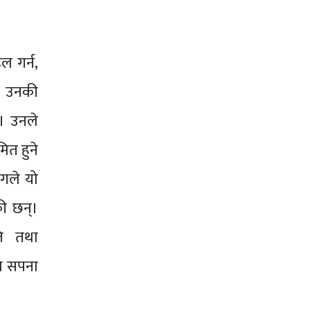
ल गर्न,
्। उनकी
्। उनले
मित हुने
ोगले यो
ी छन्।
ति तथा
ना सपना