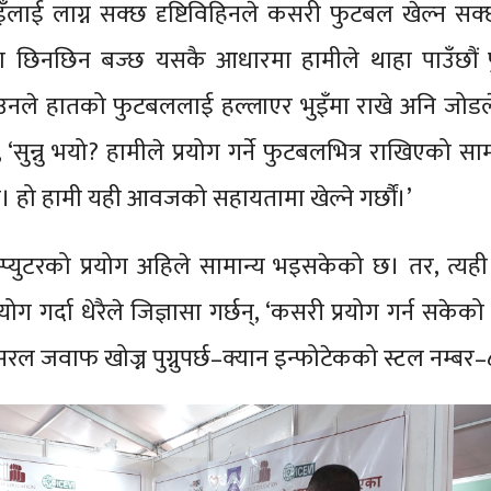
्इँलाई लाग्न सक्छ दृष्टिविहिनले कसरी फुटबल खेल्न सक
यसमा छिनछिन बज्छ यसकै आधारमा हामीले थाहा पाउँछौं
उनले हातको फुटबललाई हल्लाएर भुइँमा राखे अनि जोड
 ‘सुन्नु भयो? हामीले प्रयोग गर्ने फुटबलभित्र राखिएको साम
ो हामी यही आवजको सहायतामा खेल्ने गर्छौं।’
्युटरको प्रयोग अहिले सामान्य भइसकेको छ। तर, त्यही 
्रयोग गर्दा धेरैले जिज्ञासा गर्छन्, ‘कसरी प्रयोग गर्न सकेक
ो सरल जवाफ खोज्न पुग्नुपर्छ–क्यान इन्फोटेकको स्टल नम्बर