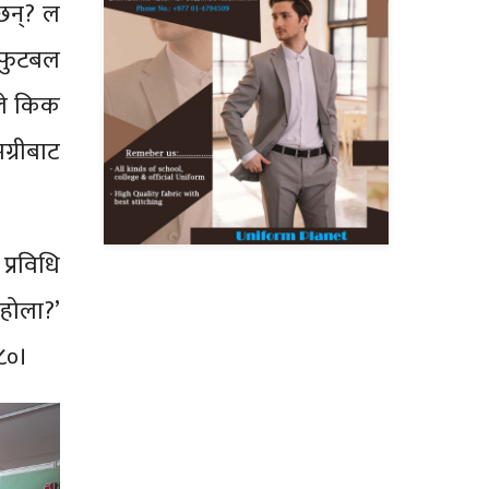
्छन्? ल
 फुटबल
ले किक
ग्रीबाट
प्रविधि
ो होला?’
–८०।