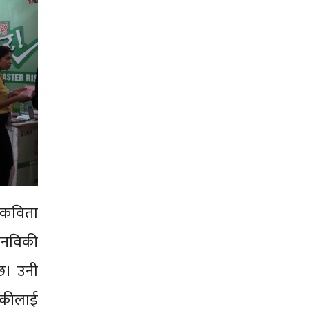
 कविता
मानविकी
्छ। उनी
िकीलाई