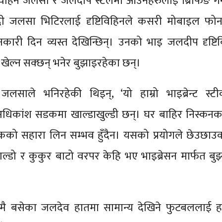
िविहिन जलसा र जलदीप स्टलमा आउनेहरुलाई ब्रिफिङ गर्न
िदी जलसा भिटिरलाई दृष्टिविहिनले कसरी मोबाइल फोन 
जानकारी दिन व्यस्त देखिन्छिन्। उनको भाइ जलदीप दृष्टि
ेल्न सक्छन् भनेर बुझाइरहेका छन्।
 जलसाले भनिरहेकी थिइन्, ‘यो हाम्रो भाइब्रेन्ट स्ट
धिकांश सडकमा खाल्डाखुल्डी छन्। घर बाहिर निस्कनक
को सहारा लिन सम्भव हुँदैन। यसको प्रयोगले छेउछाउ
खाल्डो र कुकुर बाटो वरपर केहि भए भाइब्रेसन मार्फत बुझ्
ै बसेका जलदेव हातमा सामान्य देखिने फुटबललाई हल्