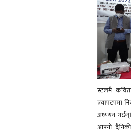
स्टलमै कवित
ल्यापटपमा नि
अध्ययन गर्छन
आफ्नो दैनिक