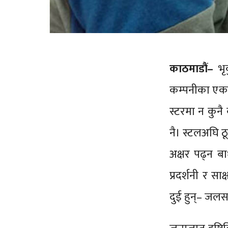
काठमाडौं–
भृक
कम्पनीका एक स
स्टरमा न कुनै 
नै। स्टलअघि ठ
अक्षर पढ्न बा
प्रदर्शनी र सा
दुई हुन्– ज