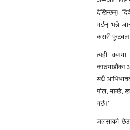
जन्मजात दृष्ट
देखिन्छन्। द
गर्छन् भन्ने 
कसरी फुटबल ख
त्यही क्रममा
काठमाडौंका अ
सधै आभिभावक
पोल, मान्छे, 
गर्छ।’
जलसाको छेउम