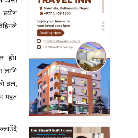
 व्यस्त
प्रयोग
विहिनले
ीक हो।
ा लागि
को ढल,
न मद्दत
लाउँदै