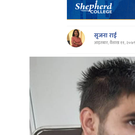
सृजना राई
आइतबार, वैशाख ११, २०७