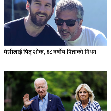
मेसीलाई पितृ शोक, ६८ वर्षीय पिताको निधन