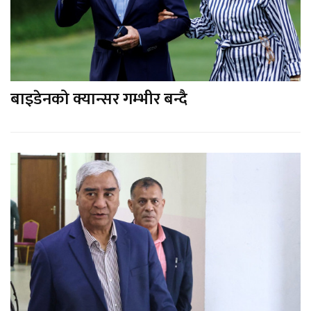
बाइडेनको क्यान्सर गम्भीर बन्दै