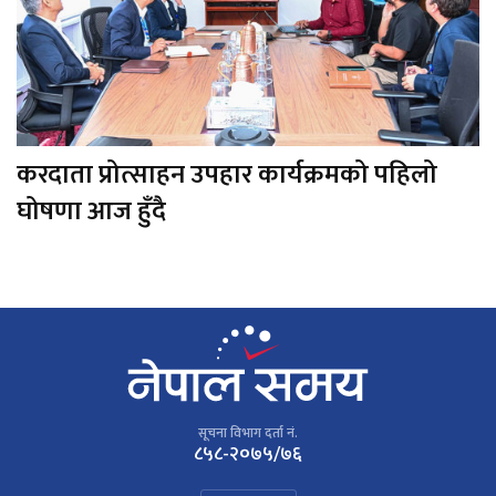
करदाता प्रोत्साहन उपहार कार्यक्रमको पहिलो
घोषणा आज हुँदै
सूचना विभाग दर्ता नं.
८५८-२०७५/७६