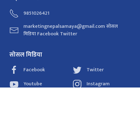
9851026421
marketingnepalsamaya@gmail.com सोसल
मिडिया Facebook Twitter
सोसल मिडिया
Facebook
Twitter
Youtube
Instagram
Tiktok
राजनीति
समाचार
अर्थ
विचार/ब्लग
संवाद
फोटो
खेलकुद
शिक्षा/स्वास्थ्य
प्रविधि
प्रदेश