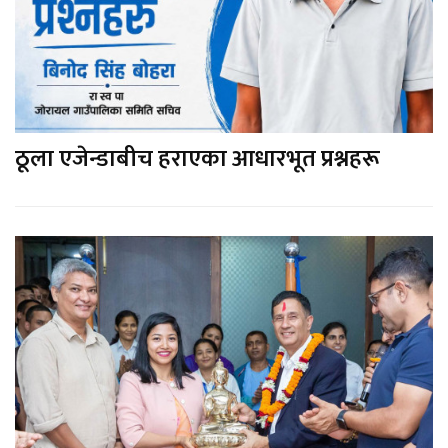
ठूला एजेन्डाबीच हराएका आधारभूत प्रश्नहरू