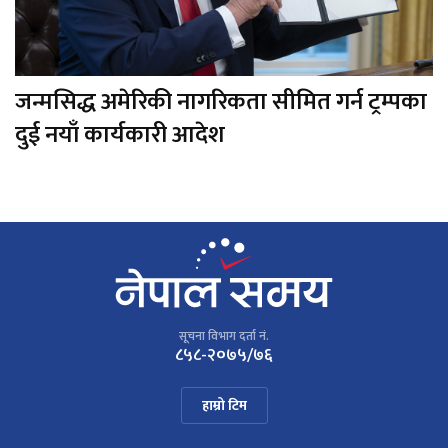
जन्मसिद्ध अमेरिकी नागरिकता सीमित गर्न ट्रम्पका
दुई नयाँ कार्यकारी आदेश
सूचना विभाग दर्ता नं.
८५८-२०७५/७६
हाम्रो टिम