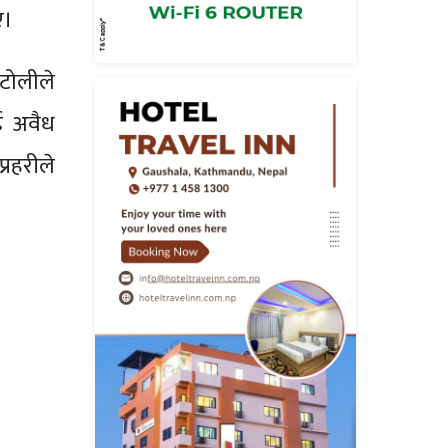
ए।
 टोलीले
ई अवैध
रहरीले