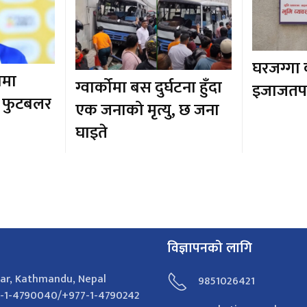
घरजग्गा
णमा
ग्वार्कोमा बस दुर्घटना हुँदा
इजाजतपत्
ित फुटबलर
एक जनाको मृत्यु, छ जना
घाइते
विज्ञापनको लागि
ar, Kathmandu, Nepal
9851026421
-1-4790040/+977-1-4790242