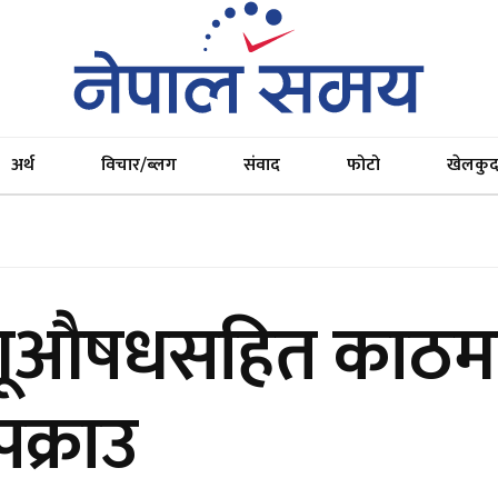
अर्थ
विचार/ब्लग
संवाद
फोटो
खेलकु
गूऔषधसहित काठमा
क्राउ