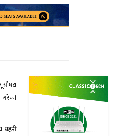
ागूऔषध
उ गरेको
 प्रहरी