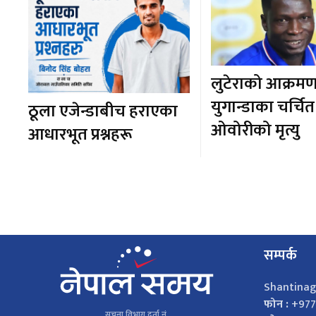
लुटेराको आक्रम
युगान्डाका चर्च
ठूला एजेन्डाबीच हराएका
ओवोरीको मृत्यु
आधारभूत प्रश्नहरू
सम्पर्क
Shantinag
फोन :
+977
सूचना विभाग दर्ता नं.