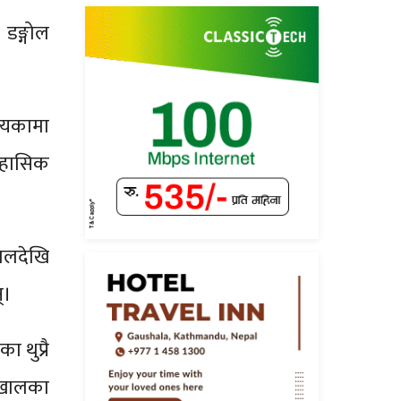
डङ्गोल
त्यकामा
तिहासिक
कालदेखि
्।
ा थुप्रै
 खालका