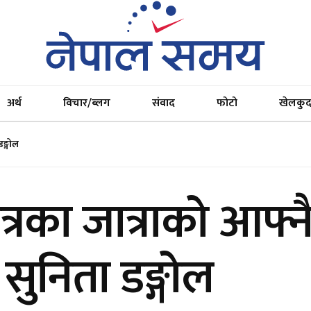
अर्थ
विचार/ब्लग
संवाद
फोटो
खेलकु
डङ्गोल
षेत्रका जात्राको आफ
 सुनिता डङ्गोल