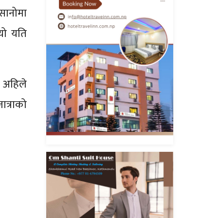
 सानोमा
 यो यति
दै अहिले
ात्राको