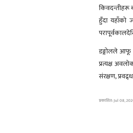
किवदन्तीहरू ब
हुँदा यहाँको 
परापूर्वकालदे
डङ्गोलले आफू स
प्रत्यक्ष अवल
संरक्षण, प्रवद
प्रकाशित: Jul 08, 20