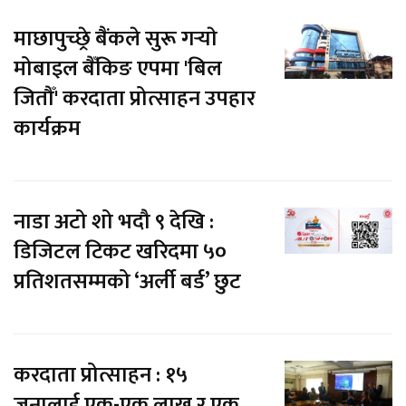
माछापुच्छ्रे बैंकले सुरू गर्‍याे
मोबाइल बैँकिङ एपमा 'बिल
जितौँ' करदाता प्रोत्साहन उपहार
कार्यक्रम
नाडा अटो शो भदौ ९ देखि :
डिजिटल टिकट खरिदमा ५०
प्रतिशतसम्मको ‘अर्ली बर्ड’ छुट
करदाता प्रोत्साहन : १५
जनालाई एक-एक लाख र एक