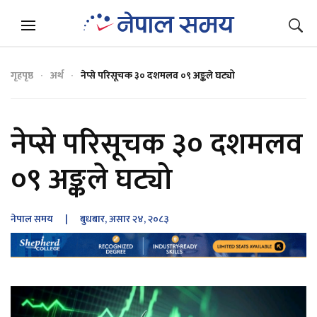
गृहपृष्ठ
अर्थ
नेप्से परिसूचक ३० दशमलव ०९ अङ्कले घट्यो
नेप्से परिसूचक ३० दशमलव
०९ अङ्कले घट्यो
नेपाल समय
| बुधबार, असार २४, २०८३