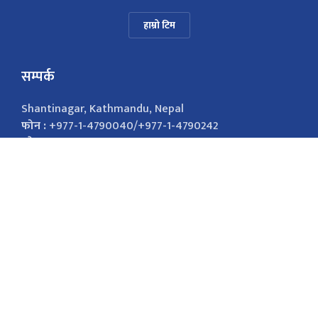
हाम्रो टिम
सम्पर्क
Shantinagar, Kathmandu, Nepal
फोन :
+977-1-4790040/+977-1-4790242
इमेल :
nepalsamayanews@gmail.com
विज्ञापनको लागि
9851026421
marketingnepalsamaya@gmail.com सोसल
मिडिया Facebook Twitter