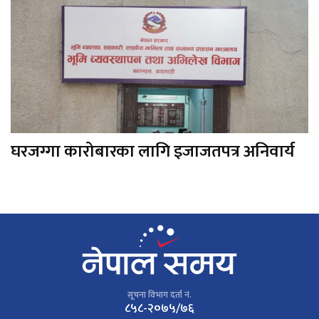
घरजग्गा कारोबारका लागि इजाजतपत्र अनिवार्य
सूचना विभाग दर्ता नं.
८५८-२०७५/७६