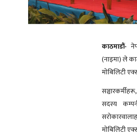
काठमाडौं-
ने
(नाइमा) ले का
मोबिलिटी एक्स
सञ्चारकर्मीहर
सदस्य कम्प
सरोकारवालाहर
मोबिलिटी एक्