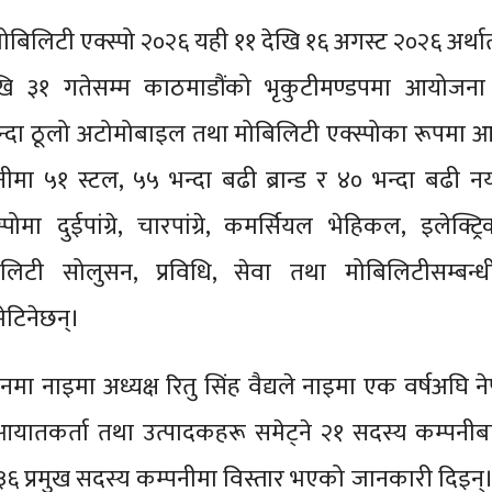
ोबिलिटी एक्स्पो २०२६ यही ११ देखि १६ अगस्ट २०२६ अर्था
ि ३१ गतेसम्म काठमाडौंको भृकुटीमण्डपमा आयोजना 
न्दा ठूलो अटोमोबाइल तथा मोबिलिटी एक्स्पोका रूपमा 
्शनीमा ५१ स्टल, ५५ भन्दा बढी ब्रान्ड र ४० भन्दा बढी नय
्पोमा दुईपांग्रे, चारपांग्रे, कमर्सियल भेहिकल, इलेक्ट्
िलिटी सोलुसन, प्रविधि, सेवा तथा मोबिलिटीसम्बन्ध
ेटिनेछन्।
लनमा नाइमा अध्यक्ष रितु सिंह वैद्यले नाइमा एक वर्षअघि 
ातकर्ता तथा उत्पादकहरू समेट्ने २१ सदस्य कम्पनीबा
६ प्रमुख सदस्य कम्पनीमा विस्तार भएको जानकारी दिइन