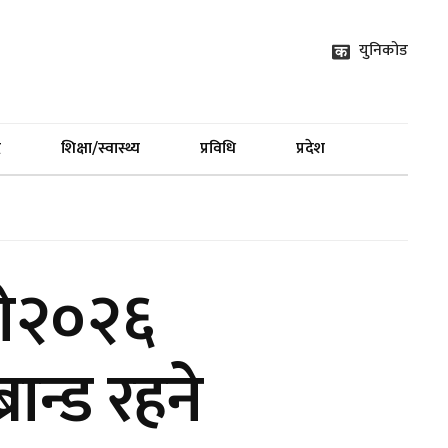
युनिकोड
द
शिक्षा/स्वास्थ्य
प्रविधि
प्रदेश
पो२०२६
रान्ड रहने