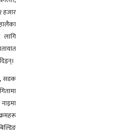
वकालत,
 १ हजार
 हालैका
का लागि
ातायात
दिइन्।
पन, सडक
भागितामा
े नाइमा
क्रमहरू
बिल्डिङ