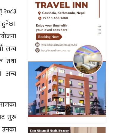
त् २०८३
हुनेछ।
आयोजना
ाँ लन्च
रिक तथा
ी अन्य
नेपालका
ट सुरू
्। उनका