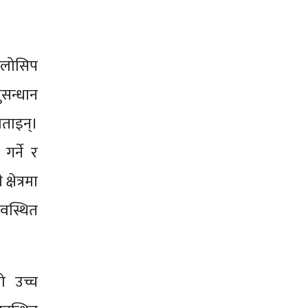
फेलोसिप
ुसन्धान
ताइन्।
र्ने र
षेत्रमा
यवस्थित
ो उच्च