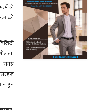
ेटफर्मको
नाइमाको
मोबिलिटी
मशीलता,
 समग्र
अवसरहरू
ान हुन