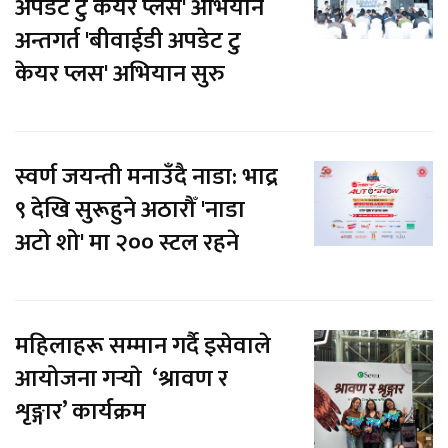
अपडेट टु केयर प्लस' अभियान
अन्तगर्त 'बीवाईडी अपडेट टु
केयर प्लस' अभियान सुरु
स्वर्ण जयन्ती मनाउँदै नाडा: भाद्र
९ देखि सुरूहुने अठारौँ 'नाडा
अटो शो' मा २०० स्टल रहने
महिलाहरू सम्मान गर्दै इसेवाले
आयोजना गर्‍याे ‘श्रावण र
शृङ्गार’ कार्यक्रम