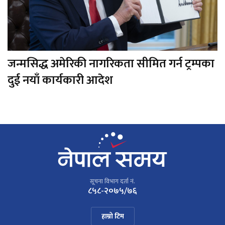
जन्मसिद्ध अमेरिकी नागरिकता सीमित गर्न ट्रम्पका
दुई नयाँ कार्यकारी आदेश
सूचना विभाग दर्ता नं.
८५८-२०७५/७६
हाम्रो टिम