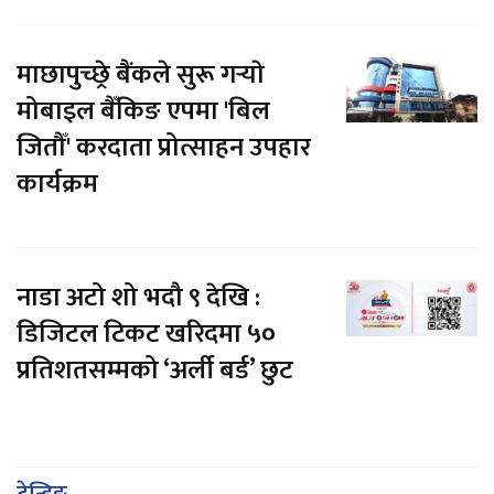
माछापुच्छ्रे बैंकले सुरू गर्‍याे
मोबाइल बैँकिङ एपमा 'बिल
जितौँ' करदाता प्रोत्साहन उपहार
कार्यक्रम
नाडा अटो शो भदौ ९ देखि :
डिजिटल टिकट खरिदमा ५०
प्रतिशतसम्मको ‘अर्ली बर्ड’ छुट
ट्रेन्डिङ