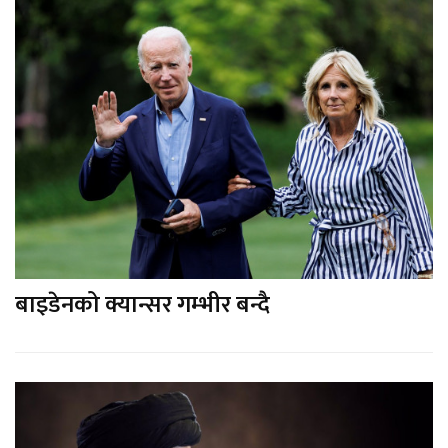
बाइडेनको क्यान्सर गम्भीर बन्दै