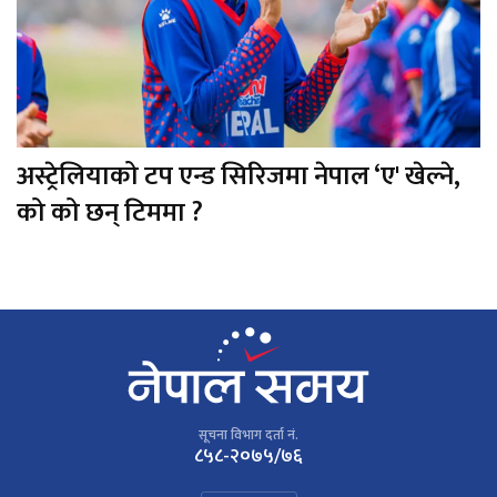
अस्ट्रेलियाको टप एन्ड सिरिजमा नेपाल ‘ए' खेल्ने,
को को छन् टिममा ?
सूचना विभाग दर्ता नं.
८५८-२०७५/७६