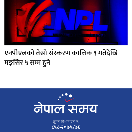
एनपीएलको तेस्रो संस्करण कात्तिक ९ गतेदेखि
मङ्सिर ५ सम्म हुने
सूचना विभाग दर्ता नं.
८५८-२०७५/७६