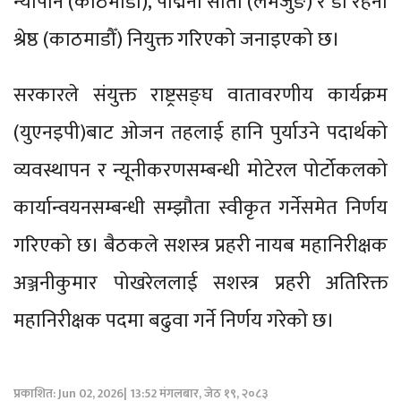
न्यौपाने (काठमाडौँ), पद्मिनी सोती (लमजुङ) र डा रेहना
श्रेष्ठ (काठमाडौँ) नियुक्त गरिएको जनाइएको छ।
सरकारले संयुक्त राष्ट्रसङ्घ वातावरणीय कार्यक्रम
(युएनइपी)बाट ओजन तहलाई हानि पुर्याउने पदार्थको
व्यवस्थापन र न्यूनीकरणसम्बन्धी मोटेरल पोर्टोकलको
कार्यान्वयनसम्बन्धी सम्झौता स्वीकृत गर्नेसमेत निर्णय
गरिएको छ। बैठकले सशस्त्र प्रहरी नायब महानिरीक्षक
अञ्जनीकुमार पोखरेललाई सशस्त्र प्रहरी अतिरिक्त
महानिरीक्षक पदमा बढुवा गर्ने निर्णय गरेको छ।
प्रकाशित: Jun 02, 2026| 13:52 मंगलबार, जेठ १९, २०८३