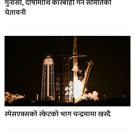
गुनासो, दोषीमाथि कारबाही गर्ने समितिको
चेतावनी
स्पेसएक्सको रकेटको भाग चन्द्रमामा खस्दै