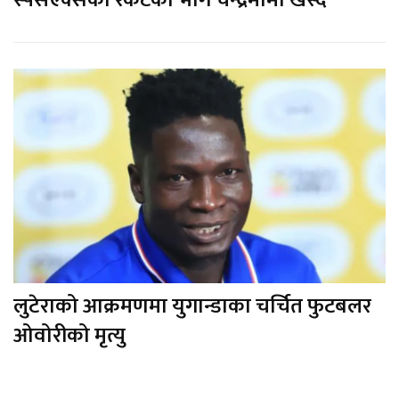
स्पेसएक्सको रकेटको भाग चन्द्रमामा खस्दै
लुटेराको आक्रमणमा युगान्डाका चर्चित फुटबलर
ओवोरीको मृत्यु