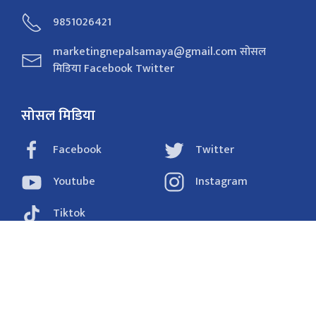
9851026421
marketingnepalsamaya@gmail.com सोसल
मिडिया Facebook Twitter
सोसल मिडिया
Facebook
Twitter
Youtube
Instagram
Tiktok
राजनीति
समाचार
अर्थ
विचार/ब्लग
संवाद
फोटो
खेलकुद
शिक्षा/स्वास्थ्य
प्रविधि
प्रदेश