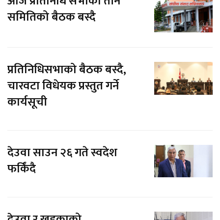
आज प्रतिनिधि सभाका तीन
समितिको बैठक बस्दै
प्रतिनिधिसभाको बैठक बस्दै,
चारवटा विधेयक प्रस्तुत गर्ने
कार्यसूची
देउवा साउन २६ गते स्वदेश
फर्किंदै
देउवा र खड्काको