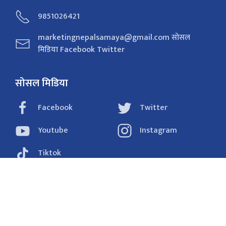
9851026421
marketingnepalsamaya@gmail.com सोसल
मिडिया Facebook Twitter
सोसल मिडिया
Facebook
Twitter
Youtube
Instagram
Tiktok
राजनीति
समाचार
अर्थ
विचार/ब्लग
संवाद
फोटो
खेलकुद
शिक्षा/स्वास्थ्य
प्रविधि
प्रदेश