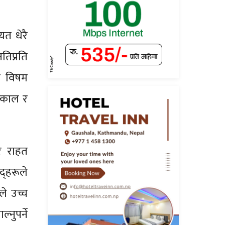
त धेरै
तिप्रति
को विषम
त्काल र
 र राहत
द्हरूले
ले उच्च
ुपर्ने