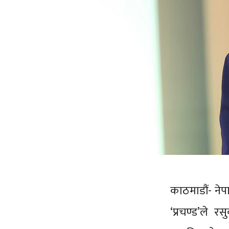
काठमाडौं- नेप
‘प्रचण्ड’ले 