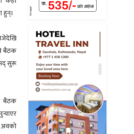
ा केही
हुन्।
बजेदेखि
ने बैठक
द् सुरू
मा बैठक
र्‍याएर
ो, अवको