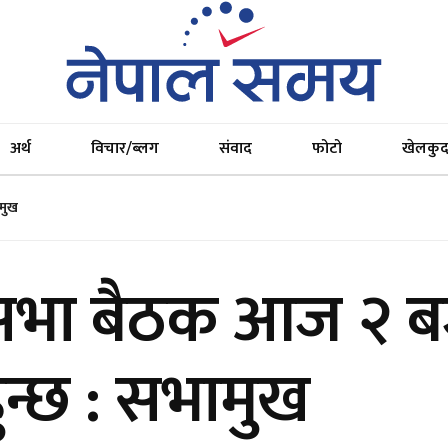
अर्थ
विचार/ब्लग
संवाद
फोटो
खेलकु
ामुख
िसभा बैठक आज २ ब
ुन्छ : सभामुख