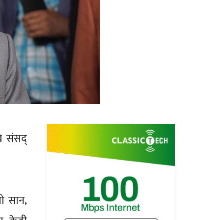
 संसद्
रो सान,