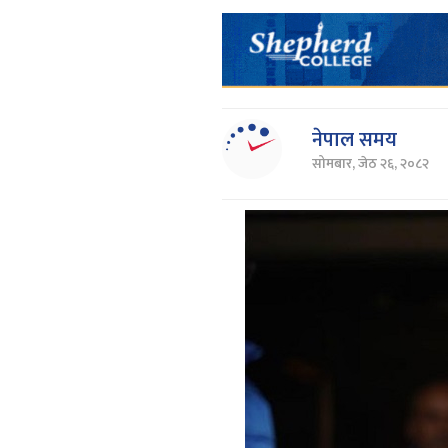
नेपाल समय
सोमबार, जेठ २६, २०८२