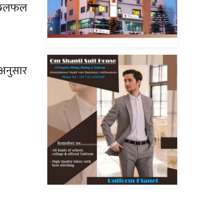
ो छलफल
अनुसार