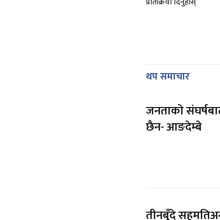
प्रतिक्रिया दिनुहोस्
थप समाचार
जनताको संघर्षबाट प
छैन- आङदेम्बे
तीनबुँदे सहमतिअनु